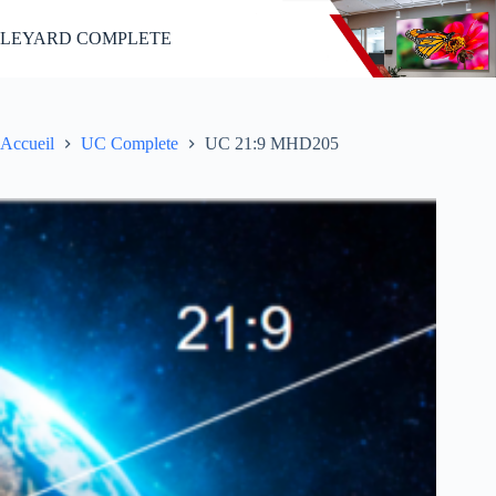
Passer
au
LEYARD COMPLETE
contenu
Accueil
UC Complete
UC 21:9 MHD205