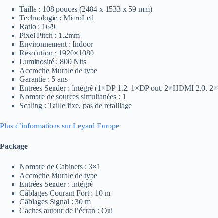
Taille : 108 pouces (2484 x 1533 x 59 mm)
Technologie : MicroLed
Ratio : 16/9
Pixel Pitch : 1.2mm
Environnement : Indoor
Résolution : 1920×1080
Luminosité : 800 Nits
Accroche Murale de type
Garantie : 5 ans
Entrées Sender : Intégré (1×DP 1.2, 1×DP out, 2×HDMI 2.0,
Nombre de sources simultanées : 1
Scaling : Taille fixe, pas de retaillage
Plus d’informations sur Leyard Europe
Package
Nombre de Cabinets : 3×1
Accroche Murale de type
Entrées Sender : Intégré
Câblages Courant Fort : 10 m
Câblages Signal : 30 m
Caches autour de l’écran : Oui